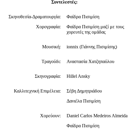
Συντελεστές:
Σκηνοθεσία-Δραματουργία:
Φαίδρα Πισιμίση
Χορογραφία:
Φαίδρα Πισιμίση μαζί με τους
χορευτές της ομάδας
Μουσική:
ionnix (Γιάννης Πισιμίσης)
Τραγούδι:
Αναστασία Χατζηπαύλου
Σκηνογραφία:
Hillel Ansky
Καλλιτεχνική Επιμέλεια:
Σέβη Δημητριάδου
Δανιέλα Πισιμίση
Χορεύουν:
Daniel Carlos Medeiros Almeida
Φαίδρα Πισιμίση