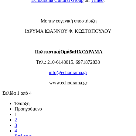
Echodrama Cultural Group
on
Vimeo
.
Με την ευγενική υποστήριξη
ΙΔΡΥΜΑ ΙΩΑΝΝΟΥ Φ. ΚΩΣΤΟΠΟΥΛΟΥ
Πολιτιστική
Ομάδα
ΗΧΟΔΡΑΜΑ
Τηλ.: 210-6148015, 6971872838
info@echodrama.gr
www.echodrama.gr
Σελίδα 1 από 4
Έναρξη
Προηγούμενο
1
2
3
4