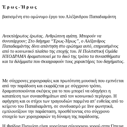
Έ ρ ω ς - Ή ρ ω ς
βασισμένη στο ομώνυμο έργο του Αλέξανδρου Παπαδιαμάντη
Ανεκπλήρωτος έρωτας. Ανθρώπινη αγάπη. Μπορούν να
συνυπάρχουν; Στο διήγημα “Έρως-Ήρως”
,
ο Αλέξανδρος
Παπαδιαμάντης δίνει απάντηση στο ερώτημα αυτό
,
επηρεασμένος
από το κοινωνικό πλαίσιο της εποχής του. Η Πολιτιστική Ομάδα
ΗΧΟΔΡΑΜΑ δραματοποιεί με το δικό της τρόπο τα συναισθήματα
και τα διλήμματα που σκιαγραφούν τους χαρακτήρες του διηγήματος.
Με σύγχρονες χορογραφίες και πρωτότυπη μουσική που εμπνέεται
από την παράδοση και εκφράζεται με σύγχρονο τρόπο,
δραματοποιούνται σκέψεις για το που μπορεί να οδηγήσει η
καταπίεση των συναισθημάτων από τον κοινωνικό περίγυρο. Η
αφήγηση και οι στίχοι των τραγουδιών παρμένα απ’ ευθείας από το
κείμενο του Παπαδιαμάντη, σε συνδυασμό με live φωνητικά,
εμπλουτίζουν την παράσταση, προσθέτοντας στο σύγχρονο
στοιχείο των χορογραφιών τη δύναμη της παράδοσης.
H Φαίδρα Πισιμίση είναι χορεύτρια σύγχρονου χορού στην Όπερα