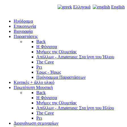
Ελληνικά
English
Ηχόδραμα
Επικοινωνία
Βιογραφία
Παραστάσεις
Back
Η Φόνισσα
Μνήμες της Ολυμπίας
Απόλλων - Amaterasu: Στα ίχνη του Ήλιου
The Cave
Ρει
Έρως - Ήρως
Πρόγραμμα Παραστάσεων
Κριτικές + άλλο υλικό
Πρωτότυπη Μουσική
Back
Η Φόνισσα
Μνήμες της Ολυμπίας
Απόλλων - Amaterasu: Στα ίχνη του Ηλίου
The Cave
Ρει
Διοργάνωση σεμιναρίων