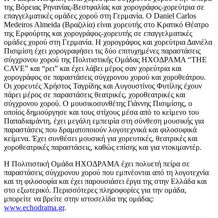
της Βόρειας Ρηνανίας-Βεστφαλίας και χορογράφος-χορεύτρια σε
επαγγελματικές ομάδες χορού στη Γερμανία. Ο Daniel Carlos
Medeiros Almeida (Βραζιλία) είναι χορευτής στο Κρατικό Θέατρο
της Ερφούρτης και χορογράφος-χορευτής σε επαγγελματικές
ομάδες χορού στη Γερμανία. Η χορογράφος και χορεύτρια Δανιέλα
Πισιμίση έχει χορογραφήσει τις δύο επιτυχημένες παραστάσεις
σύγχρονου χορού της Πολιτιστικής Ομάδας ΗΧΟΔΡΑΜΑ “THE
CAVE” και “ρει” και έχει λάβει μέρος σαν χορεύτρια και
χορογράφος σε παραστάσεις σύγχρονου χορού και χοροθεάτρου.
Οι χορευτές Χρήστος Ταγρίδης και Αυγουστίνος Φυτίλης έχουν
πάρει μέρος σε παραστάσεις θεατρικές, χοροθεατρικές και
σύγχρονου χορού. Ο μουσικοσυνθέτης Γιάννης Πισιμίσης, ο
οποίος δημιούργησε και τους στίχους μέσα από το κείμενο του
Παπαδιαμάντη, έχει μεγάλη εμπειρία στη σύνθεση μουσικής για
παραστάσεις που δραματοποιούν λογοτεχνικά και φιλοσοφικά
κείμενα. Έχει συνθέσει μουσική για χορευτικές, θεατρικές και
χοροθεατρικές παραστάσεις, καθώς επίσης και για ντοκιμαντέρ.
Η Πολιτιστική Ομάδα ΗΧΟΔΡΑΜΑ έχει πολυετή πείρα σε
παραστάσεις σύγχρονου χορού που εμπνέονται από τη λογοτεχνία
και τη φιλοσοφία και έχει παρουσιάσει έργα της στην Ελλάδα και
στο εξωτερικό. Περισσότερες πληροφορίες για την ομάδα,
μπορείτε να βρείτε στην ιστοσελίδα της ομάδας:
www.echodrama.gr
.