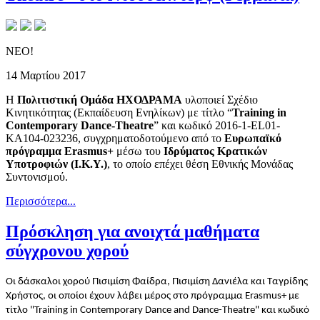
ΝΕΟ!
14 Μαρτίου 2017
Η
Πολιτιστική Ομάδα ΗΧΟΔΡΑΜΑ
υλοποιεί Σχέδιο
Κινητικότητας (Εκπαίδευση Ενηλίκων) με τίτλο “
Training
in
Contemporary
Dance
-
Theatre
” και κωδικό 2016-1-EL01-
KA104-023236, συγχρηματοδοτούμενο από το
Ευρωπαϊκό
πρόγραμμα
Erasmus
+
μέσω του
Ιδρύματος Κρατικών
Υποτροφιών (Ι.Κ.Υ.)
, το οποίο επέχει θέση Εθνικής Μονάδας
Συντονισμού.
Περισσότερα...
Πρόσκληση για ανοιχτά μαθήματα
σύγχρονου χορού
Οι δάσκαλοι χορού Πισιμίση Φαίδρα, Πισιμίση Δανιέλα και Ταγρίδης
Χρήστος, οι οποίοι έχουν λάβει μέρος στο πρόγραμμα Erasmus+ με
τίτλο "Training in Contemporary Dance and Dance-Theatre" και κωδικό