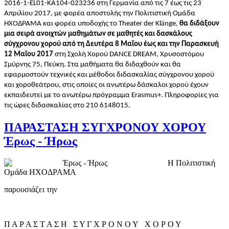
2016-1-EL01-ΚΑ104-023236 στη Γερμανία από τις 7 έως τις 23
Απριλίου 2017, με φορέα αποστολής την Πολιτιστική Ομάδα
ä
ΗΧΟΔΡΑΜΑ και φορέα υποδοχής το Theater der Kl
nge,
θα διδάξουν
μια σειρά ανοιχτών μαθημάτων σε μαθητές και δασκάλους
σύγχρονου χορού από τη Δευτέρα 8 Μαΐου έως και την Παρασκευή
12 Μαΐου 2017
στη Σχολή Χορού DANCE DREAM, Χρυσοστόμου
Σμύρνης 75, Πεύκη. Στα μαθήματα θα διδαχθούν και θα
εφαρμοστούν τεχνικές και μέθοδοι διδασκαλίας σύγχρονου χορού
και χοροθεάτρου, στις οποίες οι ανωτέρω δάσκαλοι χορού έχουν
εκπαιδευτεί με το ανωτέρω πρόγραμμα Erasmus+. Πληροφορίες για
τις ώρες διδασκαλίας στο 210 6148015.
ΠΑΡΑΣΤΑΣΗ ΣΥΓΧΡΟΝΟΥ ΧΟΡΟΥ
Έρως - Ήρως
Η Πολιτιστική
Ομάδα ΗΧΟΔΡΑΜΑ
παρουσιάζει την
Π Α Ρ Α Σ Τ Α Σ Η Σ Υ Γ Χ Ρ Ο Ν Ο Υ Χ Ο Ρ Ο Υ