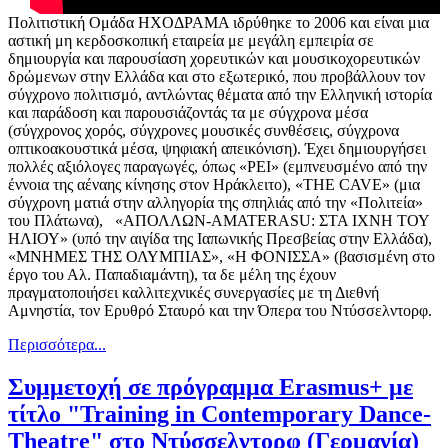
Πολιτιστική Ομάδα ΗΧΟΔΡΑΜΑ ιδρύθηκε το 2006 και είναι μια
αστική μη κερδοσκοπική εταιρεία με μεγάλη εμπειρία σε
δημιουργία και παρουσίαση χορευτικών και μουσικοχορευτικών
δρώμενων στην Ελλάδα και στο εξωτερικό, που προβάλλουν τον
σύγχρονο πολιτισμό, αντλώντας θέματα από την Ελληνική ιστορία
και παράδοση και παρουσιάζοντάς τα με σύγχρονα μέσα
(σύγχρονος χορός, σύγχρονες μουσικές συνθέσεις, σύγχρονα
οπτικοακουστικά μέσα, ψηφιακή απεικόνιση). Έχει δημιουργήσει
πολλές αξιόλογες παραγωγές, όπως «ΡΕΙ» (εμπνευσμένο από την
έννοια της αέναης κίνησης στον Ηράκλειτο), «THE CAVE» (μια
σύγχρονη ματιά στην αλληγορία της σπηλιάς από την «Πολιτεία»
του Πλάτωνα), «ΑΠΟΛΛΩΝ-AMATERASU: ΣΤΑ ΙΧΝΗ ΤΟΥ
ΗΛΙΟΥ» (υπό την αιγίδα της Ιαπωνικής Πρεσβείας στην Ελλάδα),
«ΜΝΗΜΕΣ ΤΗΣ ΟΛΥΜΠΙΑΣ», «Η ΦΟΝΙΣΣΑ» (βασισμένη στο
έργο του Αλ. Παπαδιαμάντη), τα δε μέλη της έχουν
πραγματοποιήσει καλλιτεχνικές συνεργασίες με τη Διεθνή
Αμνηστία, τον Ερυθρό Σταυρό και την Όπερα του Ντύσσελντορφ.
Περισσότερα...
Συμμετοχή σε πρόγραμμα Erasmus+ με
τίτλο "Training in Contemporary Dance-
Theatre" στο Ντύσσελντορφ (Γερμανία)