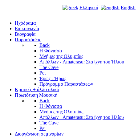
Ελληνικά
English
Ηχόδραμα
Επικοινωνία
Βιογραφία
Παραστάσεις
Back
Η Φόνισσα
Μνήμες της Ολυμπίας
Απόλλων - Amaterasu: Στα ίχνη του Ήλιου
The Cave
Ρει
Έρως - Ήρως
Πρόγραμμα Παραστάσεων
Κριτικές + άλλο υλικό
Πρωτότυπη Μουσική
Back
Η Φόνισσα
Μνήμες της Ολυμπίας
Απόλλων - Amaterasu: Στα ίχνη του Ηλίου
The Cave
Ρει
Διοργάνωση σεμιναρίων